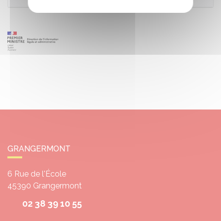
GRANGERMONT
6 Rue de l'École
45390
Grangermont
02 38 39 10 55