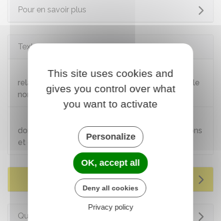
Pour en savoir plus
Textes de référence
Décret n°2016-1567 du 21 novembre 2016
This site uses cookies and
relatif à la généralisation de la déclaration sociale
gives you control over what
nominative
you want to activate
Arrêté du 30 novembre 2016 fixant les
données de la DSN adressées aux administrations
Personalize
et organismes compétents
OK, accept all
Services en ligne et formulaires
Deny all cookies
Privacy policy
Questions ? Réponses !