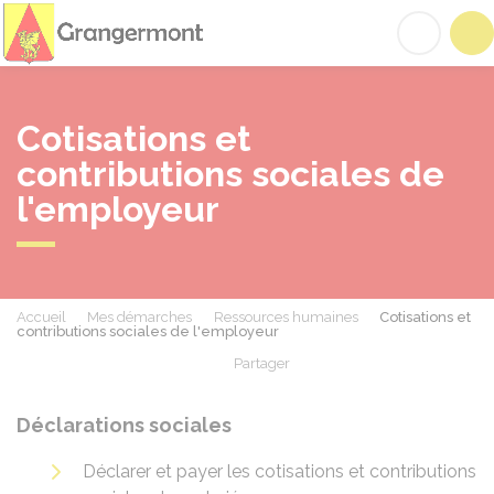
Grangermont
Acc
Cotisations et
contributions sociales de
l'employeur
Accueil
Mes démarches
Ressources humaines
Cotisations et
contributions sociales de l'employeur
Partager
Partager sur Facebook
Partager sur X - Twit
Partager sur
Par
Déclarations sociales
Déclarer et payer les cotisations et contributions