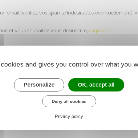
 un email (vérifiez vos spams/indésirables éventuellement). Vou
ation et vous souhaitez vous désinscrire,
cliquez ici
.
 cookies and gives you control over what you w
Personalize
OK, accept all
es lettres
de la série
Deny all cookies
U
V
7
9
Privacy policy