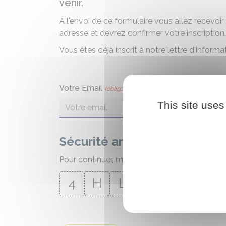
venir.
A l'envoi de ce formulaire vous allez recevoir
adresse et devrez confirmer votre inscription.
Vous êtes déjà inscrit à notre lettre d'inform
Votre Email
(obligatoire)
This site uses
Sécurité anti-robot
Pour continuer, merci de cliquer sur
toutes l
4
H
L
6
2
1