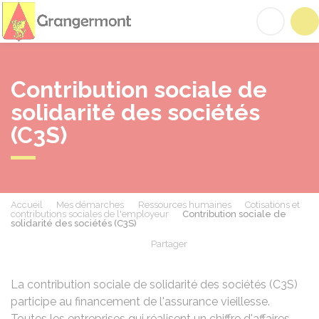
Grangermont
Acc
Contribution sociale de
solidarité des sociétés
(C3S)
Accueil
Mes démarches
Ressources humaines
Cotisations et
contributions sociales de l'employeur
Contribution sociale de
solidarité des sociétés (C3S)
Partager
Partager sur Facebook
Partager sur X - Twit
Partager sur
Par
La contribution sociale de solidarité des sociétés (C3S)
participe au financement de l'assurance vieillesse.
Toutes les entreprises qui réalisent un chiffre d'affaires