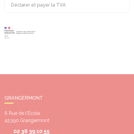
Déclarer et payer la TVA
GRANGERMONT
6 Rue de l'École
45390
Grangermont
02 38 39 10 55