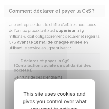
Comment déclarer et payer la C3S ?
Une entreprise dont le chiffre d'affaires hors taxes
de l'année précédente est
supérieur
à
19
millions €
doit obligatoirement déclarer et régler la
C3S
avant le 15 mai de chaque année
en
utilisant le service en ligne suivant :
Déclarer et payer la C3S
(Contribution sociale de solidarité des
sociétés)
Se munir de ses identifiants
Accéder au service en ligne
This site uses cookies and
gives you control over what
Net-entreprises-GIP Modernisation des déclarations
you want to activate
sociales