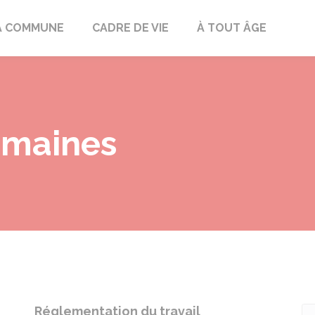
mont
A COMMUNE
CADRE DE VIE
À TOUT ÂGE
umaines
Réglementation du travail