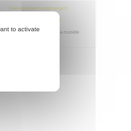
mairie.grangermont@orange.fr
https://www.grangermont.fr
ant to activate
Accessible aux personnes à mobilité
réduite (Rampe d'accès)