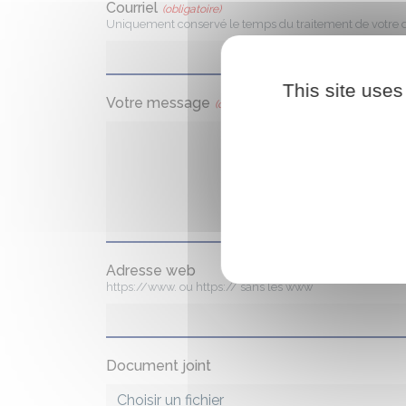
Courriel
(obligatoire)
Uniquement conservé le temps du traitement de votre
This site uses
Votre message
(obligatoire)
Adresse web
https://www. ou https:// sans les www
Document joint
Choisir un fichier