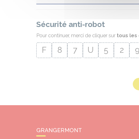
Sécurité anti-robot
Pour continuer, merci de cliquer sur
tous les 
F
8
7
U
5
2
GRANGERMONT