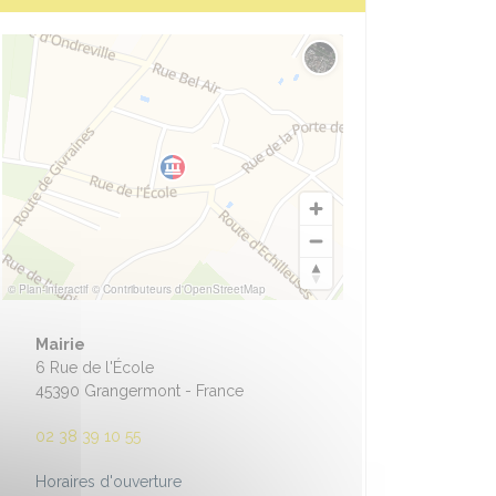
Changer le fond de carte
© Plan-interactif
© Contributeurs d'OpenStreetMap
Mairie
6 Rue de l'École
45390 Grangermont - France
02 38 39 10 55
Horaires d'ouverture