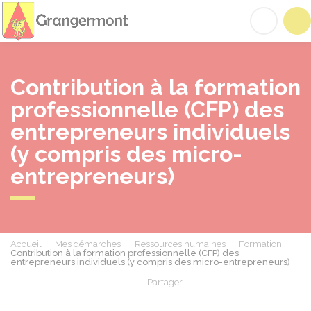
Grangermont
Acc
Contribution à la formation
professionnelle (CFP) des
entrepreneurs individuels
(y compris des micro-
entrepreneurs)
Accueil
Mes démarches
Ressources humaines
Formation
Contribution à la formation professionnelle (CFP) des
entrepreneurs individuels (y compris des micro-entrepreneurs)
Partager
Partager sur Facebook
Partager sur X - Twit
Partager sur
Par