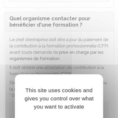
Quel organisme contacter pour
bénéficier d'une formation ?
Le chef d'entreprise doit être à jour du paiement de
la contribution à la formation professionnelle (CFP)
avant toute demande de
prise en charge par les
organismes de formation
.
Il doit obtenir une attestation de contribution à la
formation professionnelle (CFP).
Elle peut être téléchargée sur le site de l'Urssaf via
la messagerie en ligne dans la rubrique
This site uses cookies and
" Documents et démarches " :
gives you control over what
you want to activate
Se connecter à son espace Urssaf