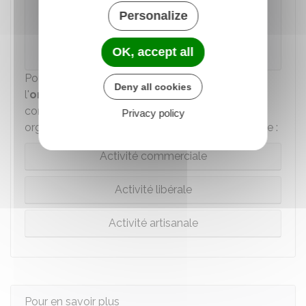
Accéder au service en ligne
Personalize
Urssaf
OK, accept all
Pour bénéficier d'une formation, il faut contacter
Deny all cookies
l'
organisme
qui figure sur
l'attestation
de
contribution à la formation professionnelle. Cet
Privacy policy
organisme dépend de l'activité principale exercée :
Activité commerciale
Activité libérale
Activité artisanale
Pour en savoir plus