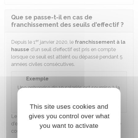
Que se passe-t-il en cas de
franchissement des seuils d'effectif ?
er
Depuis le 1
janvier 2020, le
franchissement à la
hausse
d'un seuil d'effectif est pris en compte
lorsque ce seuil est atteint ou dépassé pendant 5
années civiles consécutives.
Exemple
Une entreprise de 10 salariés est soumise à la
contribution au taux de
0,55 %
. Elle franchit le
seuil de 11 salariés en 2023.
This site uses cookies and
gives you control over what
Le
franchissement à la baisse
d'un seuil
d'effectif sur une année civile a pour effet de faire
you want to activate
courir un nouveau délai de 5 ans.