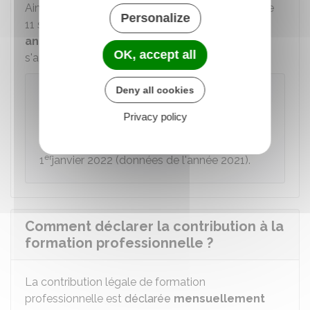
Ainsi, lorsque son effectif repasse sous le seuil de
Personalize
11 salariés, l'entreprise dispose
à nouveau de 5
ans
avant d'être soumise au taux de
1 %
qui
OK, accept all
s'applique aux entreprises de 11 salariés et plus
Exemple
Deny all cookies
Un employeur sous le seuil de 11 salariés au
Privacy policy
er
1
janvier 2021 (effectif calculé avec les
données de l'année 2020) franchit ce seuil au
er
1
janvier 2022 (données de l'année 2021).
Comment déclarer la contribution à la
formation professionnelle ?
La contribution légale de formation
professionnelle est
déclarée
mensuellement