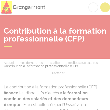
Grangermont
Acc
Contribution à la formation
professionnelle (CFP)
Accueil
Mes démarches
Fiscalité
Taxes liées aux salaires
Contribution à la formation professionnelle (CFP)
Partager
Partager sur Facebook
Partager sur X - Twit
Partager sur
Par
La contribution à la formation professionnelle (CFP)
finance
les dispositifs d'accès à la
formation
continue des salariés et des demandeurs
d'emploi.
Elle est collectée par l'Urssaf via la