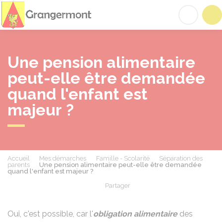
Grangermont
Acc
Une pension alimentaire
peut-elle être demandée
quand l'enfant est
majeur ?
Accueil
Mes démarches
Famille - Scolarité
Séparation des
parents
Une pension alimentaire peut-elle être demandée
quand l'enfant est majeur ?
Partager
Partager sur Facebook
Partager sur X - Twit
Partager sur
Par
Oui, c'est possible, car l'
obligation alimentaire
des