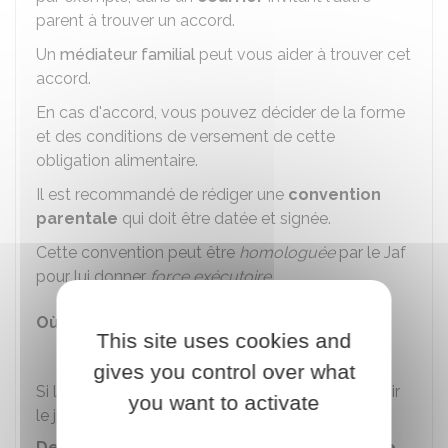
parent à trouver un accord.
Un
médiateur familial
peut vous aider à trouver cet
accord.
En cas d'accord, vous pouvez décider de la forme
et des conditions de versement de cette
obligation alimentaire.
Il est recommandé de rédiger une
convention
parentale
qui doit être datée et signée.
Cette convention peut être
homologuée
par le Jaf
pour lui donner
force exécutoire
.
Où s'adresser ?
This site uses cookies and
Tribunal judiciaire
gives you control over what
Si la démarche amiable échoue, vous devez saisir
you want to activate
le juge.
Demande en justice de pension alimentaire