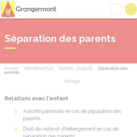
Grangermont
Acc
Séparation des parents
Accueil
Mes démarches
Famille - Scolarité
Séparation des
parents
Partager
Partager sur Facebook
Partager sur X - Twit
Partager sur
Par
Relations avec l'enfant
Autorité parentale en cas de séparation des
parents
Droit de visite et d'hébergement en cas de
séparation des parents