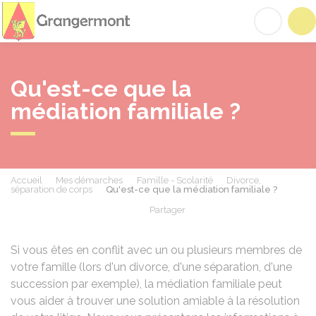
Grangermont
Acc
Qu'est-ce que la
médiation familiale ?
Accueil
Mes démarches
Famille - Scolarité
Divorce,
séparation de corps
Qu'est-ce que la médiation familiale ?
Partager
Partager sur Facebook
Partager sur X - Twit
Partager sur
Par
Si vous êtes en conflit avec un ou plusieurs membres de
votre famille (lors d'un divorce, d'une séparation, d'une
succession par exemple), la médiation familiale peut
vous aider à trouver une solution amiable à la résolution