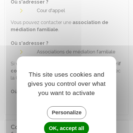
Où s'adresser ?
Cour d'appel
Vous pouvez contacter une
association de
médiation familiale
.
Où s'adresser ?
Associations de médiation familiale
Si vous voulez bénéficier d'un
médiateur au tarif
conventionné
, vous devez prendre contact avec
This site uses cookies and
la Caf de votre département.
gives you control over what
Où s'adresser ?
you want to activate
Caisse d'allocations familiales (Caf)
Personalize
Comment se déroule la médiation
OK, accept all