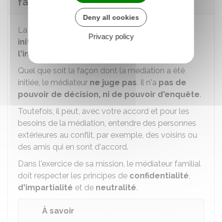
familiale ?
Deny all cookies
La médiation familiale peut se faire
à votre
Privacy policy
initiative
(médiation conventionnelle) ou
à
l'initiative d'un juge
(médiation judiciaire).
Quel que soit la façon dont la médiation a été
initiée, le médiateur
ne juge pas
. Il n'a
pas de
pouvoir de décision, ni de pouvoir d'enquête
.
Toutefois, il peut, avec votre accord et pour les
besoins de la médiation, entendre des personnes
extérieures au conflit, par exemple, des voisins ou
des amis qui en sont d'accord.
Dans l'exercice de sa mission, le médiateur familial
doit respecter les principes de
confidentialité
,
d'impartialité
et de
neutralité
.
À savoir