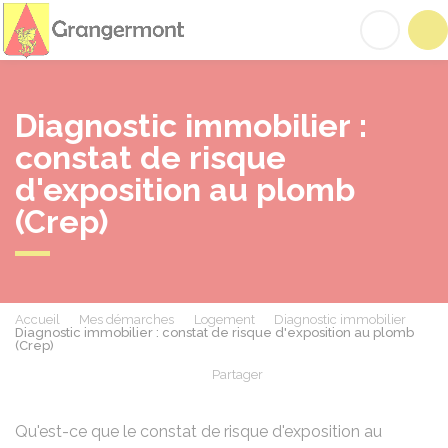
Grangermont
Acc
Diagnostic immobilier :
constat de risque
d'exposition au plomb
(Crep)
Accueil
Mes démarches
Logement
Diagnostic immobilier
Diagnostic immobilier : constat de risque d'exposition au plomb
(Crep)
Partager
Partager sur Facebook
Partager sur X - Twit
Partager sur
Par
Qu'est-ce que le constat de risque d'exposition au