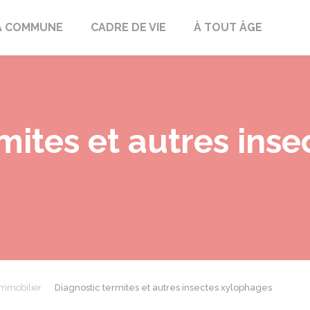
mont
A COMMUNE
CADRE DE VIE
À TOUT ÂGE
mites et autres inse
immobilier
Diagnostic termites et autres insectes xylophages