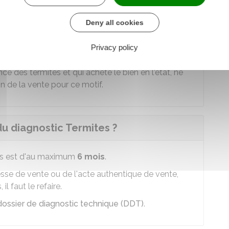
lle empêcher la vente du bien ?
Deny all cookies
vente, mais le futur acquéreur doit en avoir
Privacy policy
nce des termites et qui achète le bien en l'état, ne
n de la vente pour ce motif.
du diagnostic Termites ?
tes est d'au maximum
6 mois
.
sse de vente ou de l'acte authentique de vente,
l faut le refaire.
dossier de diagnostic technique (DDT)
.