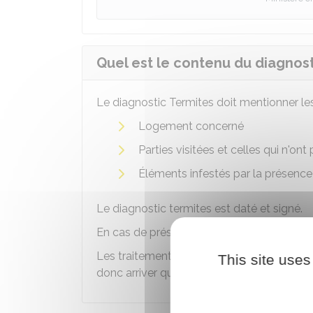
Quel est le contenu du diagnost
Le diagnostic Termites doit mentionner le
Logement concerné
Parties visitées et celles qui n'ont 
Éléments infestés par la présence 
Le diagnostic termites est daté et signé.
En cas de présence de termites,
des mesur
Les traitements anti-termites peuvent ne p
This site uses
donc arriver qu'il faille renouveler les trai