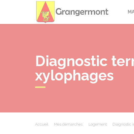
Granger
M
Diagnostic ter
xylophages
Accueil
Mes démarches
Logement
Diagnostic 