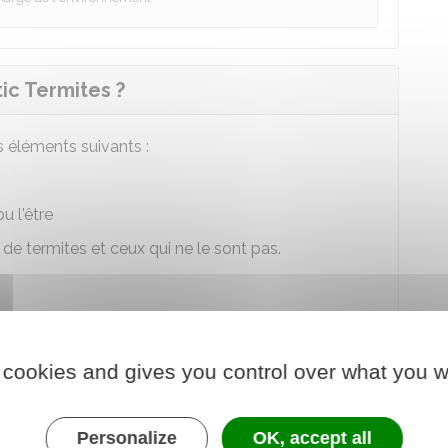
ic Termites ?
s éléments suivants :
pu l'être
de termites et ceux qui ne le sont pas.
es doivent être prises
pour les éradiquer.
as éradiquer les termites définitivement, il peut
 cookies and gives you control over what you w
tements si les termites réapparaissent.
Personalize
OK, accept all