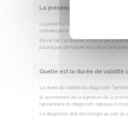
La présence de termites peut-e
La présence de termites n'empêche pas la 
connaissance avant d'acheter.
De ce fait, l'acquéreur, informé de la prése
pourra pas demander en justice l'annulatio
Quelle est la durée de validité 
La durée de validité du diagnostic Termi
Si, au moment de la signature de la prome
l'ancienneté du diagnostic dépasse 6 mois, i
Ce diagnostic doit être intégré au sein du