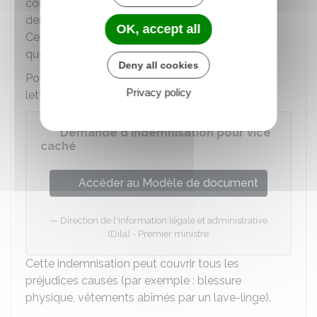
connaissait le défaut, vous pouvez aussi
demander une indemnisation supplémentaire.
OK, accept all
Cette demande peut être faite en même temps
que la demande de remboursement.
Deny all cookies
Pour ce faire, vous pouvez utiliser un modèle de
Privacy policy
lettre :
Demande d'indemnisation pour vice
caché
Accéder au Modèle de document
Direction de l'information légale et administrative
(Dila) - Premier ministre
Cette indemnisation peut couvrir tous les
préjudices causés (par exemple : blessure
physique, vêtements abîmés par un lave-linge).