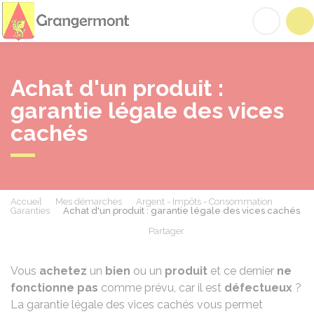
Grangermont
Acc
Achat d'un produit :
garantie légale des vices
cachés
Accueil
Mes démarches
Argent - Impôts - Consommation
Garanties
Achat d'un produit : garantie légale des vices cachés
Partager
Partager sur Facebook
Partager sur X - Twit
Partager sur
Par
Vous
achetez
un
bien
ou un
produit
et ce dernier
ne
fonctionne pas
comme prévu, car il est
défectueux
?
La garantie légale des vices cachés vous permet