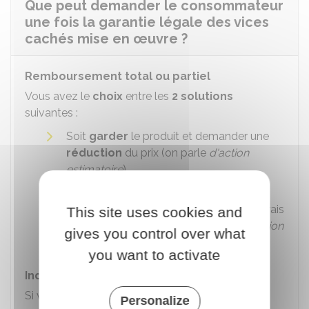
Que peut demander le consommateur
une fois la garantie légale des vices
cachés mise en œuvre ?
Remboursement total ou partiel
Vous avez le
choix
entre les
2 solutions
suivantes :
Soit
garder
le produit et demander une
réduction
du prix (on parle
d'action
estimatoire
)
Soit
rendre
le produit, demander le
remboursement
du prix payé et des frais
This site uses cookies and
occasionnés par la vente (on parle
d'action
gives you control over what
rédhibitoire
).
you want to activate
Indemnisation
Si vous estimez que le vendeur
professionnel
Personalize