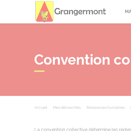
Granger
M
Convention col
Accueil
Mes démarches
Ressources humaines
La convention collective détermine les règles 