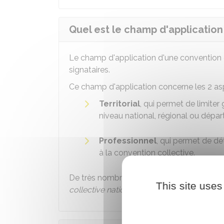
Quel est le champ d'application
Le champ d'application d'une convention c
signataires.
Ce champ d'application concerne les 2 asp
Territorial
, qui permet de limite
niveau national, régional ou dépa
Professionnel
, qui permet de dé
à la convention collective.
De très nombreuses conventions collective
This site uses
collective nationale (CCN)
.