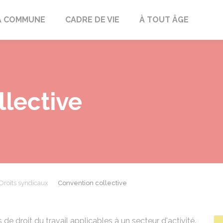
mont
A COMMUNE
CADRE DE VIE
À TOUT ÂGE
lective
Droits syndicaux
Convention collective
de droit du travail applicables à un secteur d'activité.