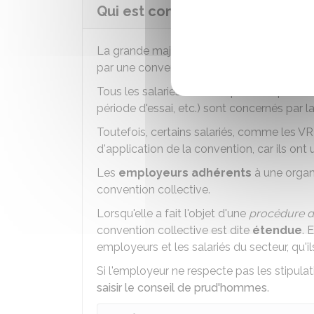
Qui est concerné par l'applicat
La grande majorité des secteurs d'activité 
par une convention collective,
quel que s
Tous les salariés de l'entreprise liés par un 
période d'essai, etc.) sont concernés par la
Toutefois, certains salariés, comme les
VR
d'application de la convention, car ils ont 
Les
employeurs adhérents
à une organ
convention collective.
Lorsqu'elle a fait l'objet d'une
procédure d
convention collective est dite
étendue
. 
employeurs et les salariés du secteur, qu'
Si l'employeur ne respecte pas les stipulat
saisir le conseil de prud'hommes
.