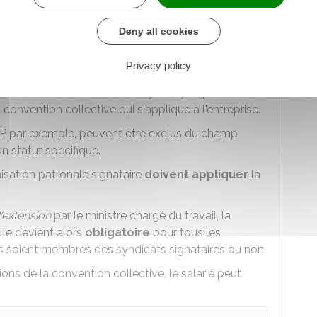
ion d'une convention collective ?
Deny all cookies
et les entreprises qui s'y rattachent sont couverts
Privacy policy
oit le nombre de salariés
.
contrat de travail (
CDI
,
CDD
, y compris pendant la
 convention collective qui s'applique à l'entreprise.
P
par exemple, peuvent être exclus du champ
un statut spécifique.
isation patronale signataire
doivent appliquer
la
'extension
par le ministre chargé du travail, la
Elle devient alors
obligatoire
pour tous les
ils soient membres des syndicats signataires ou non.
ions de la convention collective, le salarié peut