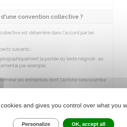
 d'une convention collective ?
ollective est déterminé dans l'accord par les
ects suivants :
r géographiquement la portée du texte négocié : au
rtemental par exemple.
terminer les entreprises dont l'activité sera soumise
s sont nationales : on parle de
convention
 cookies and gives you control over what you w
Personalize
OK, accept all