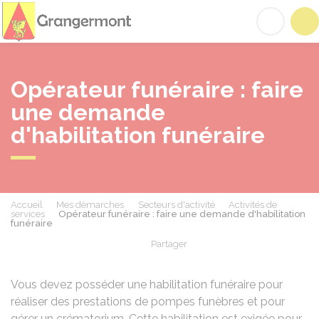
Grangermont
Acc
Opérateur funéraire : faire
une demande
d'habilitation funéraire
Accueil
Mes démarches
Secteurs d'activité
Activités de
services
Opérateur funéraire : faire une demande d'habilitation
funéraire
Partager
Partager sur Facebook
Partager sur X - Twit
Partager sur
Par
Vous devez posséder une habilitation funéraire pour
réaliser des prestations de pompes funèbres et pour
gérer un crématorium. Cette habilitation est exigée pour