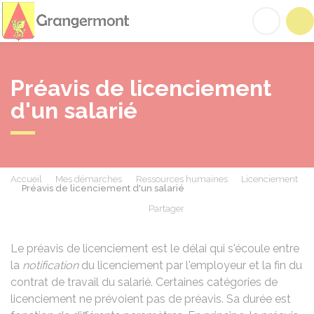
Grangermont
Acc
Préavis de licenciement
d'un salarié
Accueil
Mes démarches
Ressources humaines
Licenciement
Préavis de licenciement d'un salarié
Partager
Partager sur Facebook
Partager sur X - Twit
Partager sur
Par
Le préavis de licenciement est le délai qui s'écoule entre
la
notification
du licenciement par l'employeur et la fin du
contrat de travail du salarié. Certaines catégories de
licenciement ne prévoient pas de préavis. Sa durée est