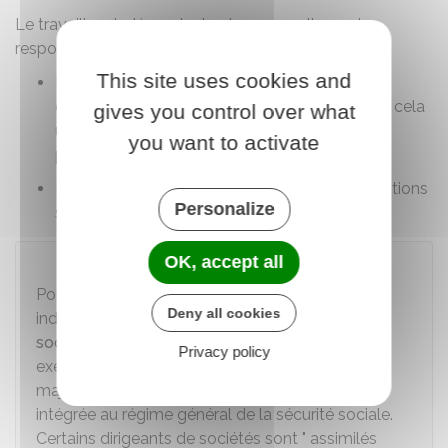
Le travailleur indépendant est personnellement
responsable de l'exercice de son activité :
This site uses cookies and
Il doit réparer les dommages qu'il peut
éventuellement causer, et peut souscrire pour cela
gives you control over what
une assurance de responsabilité civile
you want to activate
professionnelle
Il est responsable du versement de ses cotisations
Personalize
sociales personnelles.
OK, accept all
À noter
Pour sa protection sociale, le travailleur
Deny all cookies
indépendant est rattaché au
régime de sécurité
sociale des indépendants
(cela concerne par
Privacy policy
exemple l'entrepreneur individuel ou le gérant
majoriraire d'une
SARL
). Cette organisation est
intégrée au régime général de la sécurité sociale.
Certains dirigeants de sociétés sont " assimilés