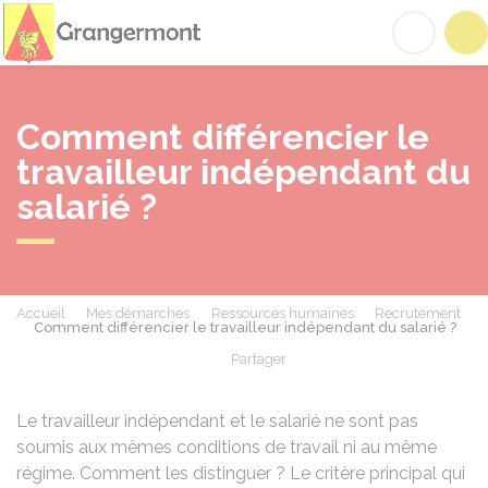
Grangermont
Acc
Comment différencier le
travailleur indépendant du
salarié ?
Accueil
Mes démarches
Ressources humaines
Recrutement
Comment différencier le travailleur indépendant du salarié ?
Partager
Partager sur Facebook
Partager sur X - Twit
Partager sur
Par
Le travailleur indépendant et le salarié ne sont pas
soumis aux mêmes conditions de travail ni au même
régime. Comment les distinguer ? Le critère principal qui