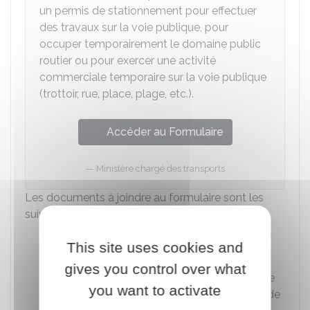
un permis de stationnement pour effectuer
des travaux sur la voie publique, pour
occuper temporairement le domaine public
routier ou pour exercer une activité
commerciale temporaire sur la voie publique
(trottoir, rue, place, plage, etc.).
Accéder au Formulaire
Ministère chargé des transports
Les documents à joindre au formulaire sont les
suivants :
Copie de
l'extrait K ou Kbis
ou
justificatif
This site uses cookies and
d'immatriculation
au
RNE
gives you control over what
Pour les cafés, bars et restaurants : copie
you want to activate
de la licence au nom du propriétaire ou de