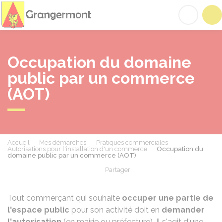
Grangermont
Acc
Occupation du domaine
public par un commerce
(AOT)
Accueil
Mes démarches
Pratiques commerciales
Autorisations pour l'installation d'un commerce
Occupation du
domaine public par un commerce (AOT)
Partager
Partager sur Facebook
Partager sur X - Twit
Partager sur
Par
Tout commerçant qui souhaite
occuper une partie de
l'espace public
pour son activité doit en
demander
l'autorisation
(en mairie ou préfecture). Il s'agit d'une