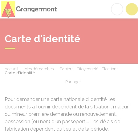
Grangermont
Acc
Carte d'identité
Accueil
Mes démarches
Papiers - Citoyenneté - Élections
Carte d'identité
Partager
Partager sur Facebook
Partager sur X - Twit
Partager sur
Par
Pour demander une carte nationale d'identité, les
documents à fournir dépendent de la situation : majeur
ou mineur, première demande ou renouvellement,
possession (ou non) d'un passeport,... Les délais de
fabrication dépendent du lieu et de la période.