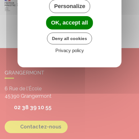
Personalize
OK, accept all
Deny all cookies
Privacy policy
GRANGERMONT
6 Rue de l'École
45390
Grangermont
02 38 39 10 55
Contactez-nous