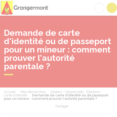
Grangermont
Acc
Demande de carte
d'identité ou de passeport
pour un mineur : comment
prouver l'autorité
parentale ?
Accueil
Mes démarches
Papiers - Citoyenneté - Élections
Carte d'identité
Demande de carte d'identité ou de passeport
pour un mineur : comment prouver l'autorité parentale ?
Partager
Partager sur Facebook
Partager sur X - Twit
Partager sur
Par