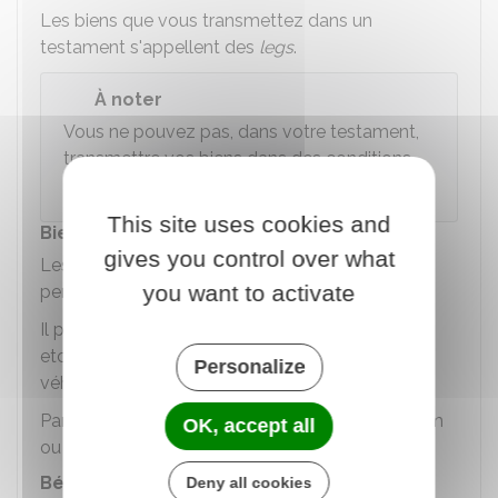
Les biens que vous transmettez dans un
testament s'appellent des
legs
.
À noter
Vous ne pouvez pas, dans votre testament,
transmettre vos biens dans des conditions
qui sont contraires à la loi ou aux mœurs.
This site uses cookies and
Biens pouvant être légués
gives you control over what
Les biens doivent vous appartenir
you want to activate
personnellement.
Il peut s'agir de maisons, appartements, terrains,
etc. Vous pouvez aussi léguer des meubles,
Personalize
véhicules, tableaux, etc.
Par contre, vous ne pouvez pas léguer votre nom
OK, accept all
ou un titre honorifique.
Bénéficiaires des legs
Deny all cookies