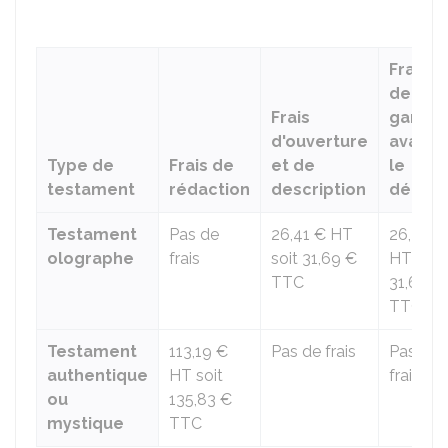
Frais
de
Frais
garde
d'ouverture
avant
Type de
Frais de
et de
le
testament
rédaction
description
décès
Testament
Pas de
26,41 €
HT
26,41 €
olographe
frais
soit
31,69 €
HT soit
TTC
31,69 €
TTC
Testament
113,19 €
Pas de frais
Pas de
authentique
HT soit
frais
ou
135,83 €
mystique
TTC