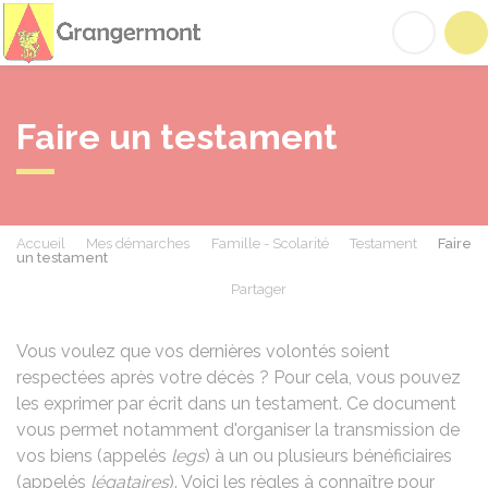
Grangermont
Acc
Faire un testament
Accueil
Mes démarches
Famille - Scolarité
Testament
Faire
un testament
Partager
Partager sur Facebook
Partager sur X - Twit
Partager sur
Par
Vous voulez que vos dernières volontés soient
respectées après votre décès ? Pour cela, vous pouvez
les exprimer par écrit dans un testament. Ce document
vous permet notamment d'organiser la transmission de
vos biens (appelés
legs
) à un ou plusieurs bénéficiaires
(appelés
légataires
). Voici les règles à connaître pour