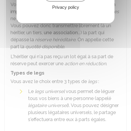
Vous devez respecter
les règles de transmission
Privacy policy
imposées par la loi
. Ainsi, les
héritiers réservataires
ne peuvent pas être exclus de votre succession.
Vous pouvez donc transmettre librement (à un
héritier, un tiers,
une association
...) la part qui
dépasse la
réserve héréditaire
. On appelle cette
part la
quotité disponible
.
L'héritier qui n'a pas reçu un lot égal à sa part de
réserve peut exercer une
action en réduction
.
Types de legs
Vous avez le choix entre 3 types de
legs
:
Le
legs universel
vous permet de léguer
tous vos biens à une personne (appelé
légataire universel
). Vous pouvez désigner
plusieurs légataires universels, le partage
s'effectuera entre eux à parts égales.