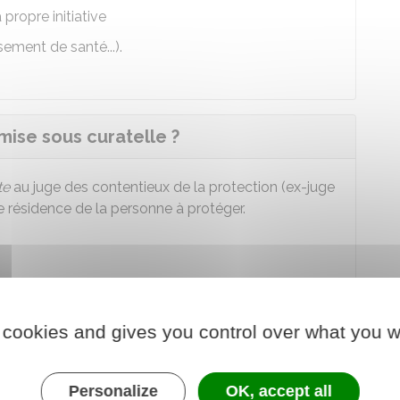
a propre initiative
sement de santé...).
ise sous curatelle ?
te
au juge des contentieux de la protection (ex-juge
 de résidence de la personne à protéger.
 suivants :
 cookies and gives you control over what you w
crivant la dégradation des facultés de la personne
Personalize
OK, accept all
identité de la personne à protéger