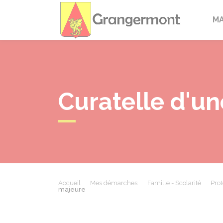
Granger
M
Curatelle d'u
Accueil
Mes démarches
Famille - Scolarité
Prot
majeure