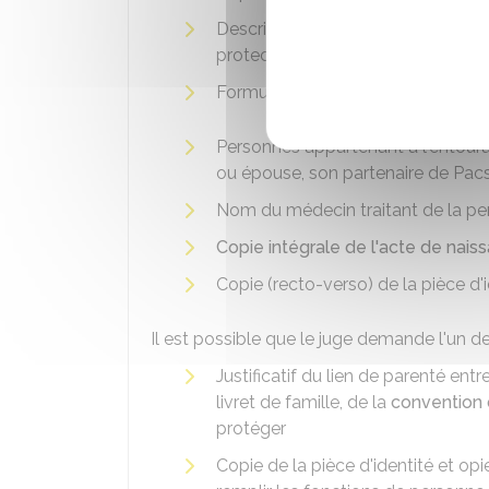
Description des faits indiquant l
protection
Formulaire
cerfa n°15891
Personnes appartenant à l'entour
ou épouse, son partenaire de Pac
Nom du médecin traitant de la per
Copie intégrale de l'acte de nais
Copie (recto-verso) de la pièce d
Il est possible que le juge demande l'un
Justificatif du lien de parenté ent
livret de famille, de la
convention
protéger
Copie de la pièce d'identité et op