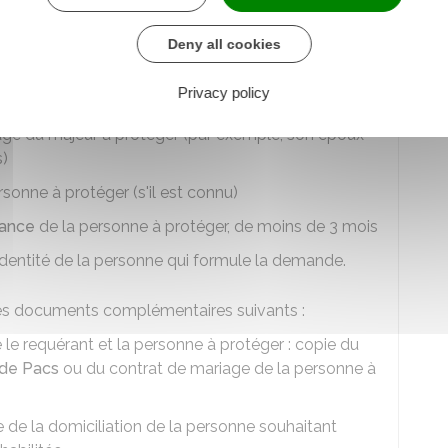
a nécessité de mettre en œuvre la mesure de
Deny all cookies
Privacy policy
age du majeur à protéger (par exemple, son époux
s)
sonne à protéger (s'il est connu)
sance
de la personne à protéger, de moins de 3 mois
'identité de la personne qui formule la demande.
 des documents complémentaires suivants :
re le requérant et la personne à protéger : copie du
 de Pacs
ou du contrat de mariage de la personne à
ie de la domiciliation de la personne souhaitant