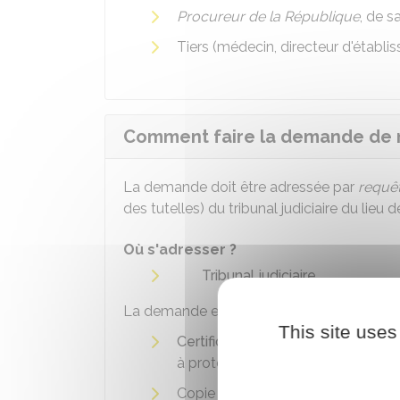
Procureur de la République
, de s
Tiers (médecin, directeur d'établis
Comment faire la demande de m
La demande doit être adressée par
requê
des tutelles) du tribunal judiciaire du lieu
Où s'adresser ?
Tribunal judiciaire
La demande est composée des documents
This site uses
Certificat médical circonstancié
dé
à protéger et l'évolution prévisible
Copie (recto-verso) de la pièce d'