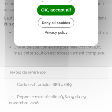
recours auprès du tribunal judiciaire du lieu de situation
de votre bien
.
OK, accept all
L'autorisation est accordée par le juge uniquement dans
Deny all cookies
l'un des
2 cas
suivants :
Aucune autre solution technique ne permet de faire
Privacy policy
vos travaux
Une autre solution existe pour faire vos travaux,
mais cette solution est excessivement complexe.
Textes de référence
Code civil : articles 686 à 689
Réponse ministérielle n°98209 du 29
novembre 2016