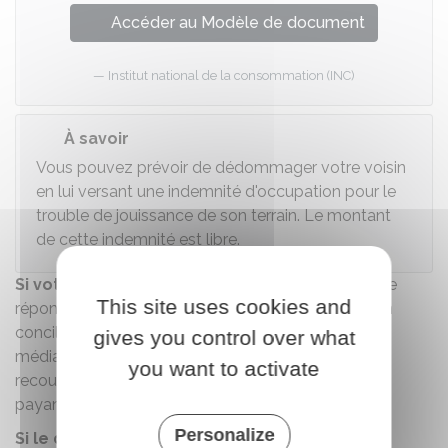
Accéder au Modèle de document
Institut national de la consommation (INC)
À savoir
Vous pouvez prévoir de dédommager votre voisin
en lui versant une indemnité d'occupation pour le
trouble de jouissance de son terrain. Le montant
de cette indemnité est libre.
Si votre voisin refuse
ou si vous n'obtenez pas de
This site uses cookies and
réponse, vous pouvez envisager de faire appel à un
conciliateur de justice
(démarche gratuite) ou à un
gives you control over what
médiateur
(démarche payante). Vous pouvez aussi
you want to activate
recourir à une
procédure participative
(démarche
payante avec recours à un avocat).
Personalize
Si le désaccord persiste
, vous pouvez
faire un