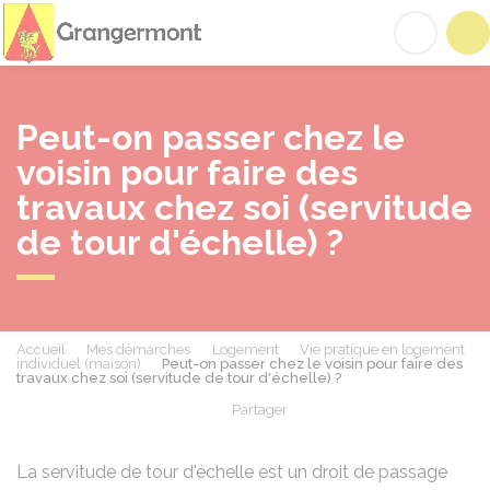
Grangermont
Acc
Peut-on passer chez le
voisin pour faire des
travaux chez soi (servitude
de tour d'échelle) ?
Accueil
Mes démarches
Logement
Vie pratique en logement
individuel (maison)
Peut-on passer chez le voisin pour faire des
travaux chez soi (servitude de tour d'échelle) ?
Partager
Partager sur Facebook
Partager sur X - Twit
Partager sur
Par
La servitude de tour d'échelle est un droit de passage