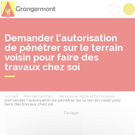
Grangermont
Acc
Demander l'autorisation
de pénétrer sur le terrain
voisin pour faire des
travaux chez soi
Accueil
Mes démarches
Services en ligne et formulaires
Demander l'autorisation de pénétrer sur le terrain voisin pour
faire des travaux chez soi
Partager
Partager sur Facebook
Partager sur X - Twit
Partager sur
Par