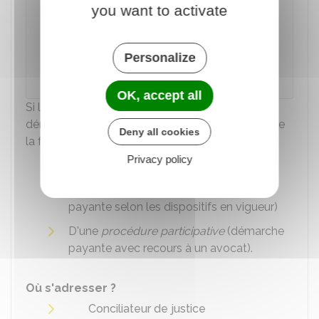
ses arbres trop hauts et trop proches
you want to activate
Accéder au Modèle de document
Personalize
Institut national de la consommation (INC)
OK, accept all
Si le litige perdure, vous pouvez recourir à une
démarche amiable. Cette démarche peut prendre
Deny all cookies
la forme :
Privacy policy
D'une
conciliation
(procédure gratuite)
D'une
médiation
(démarche gratuite ou
payante selon les dispositifs en vigueur)
D'une
procédure participative
(démarche
payante avec recours à un avocat).
Où s'adresser ?
Conciliateur de justice