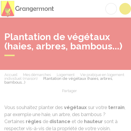
Grangermont
Acc
Plantation de végétaux
(haies, arbres, bambous...)
Accueil
Mes démarches
Logement
Vie pratique en logement
individuel (maison)
Plantation de végétaux (haies, arbres,
bambous...)
Partager
Partager sur Facebook
Partager sur X - Twit
Partager sur
Par
Vous souhaitez planter des
végétaux
sur votre
terrain
,
par exemple une haie, un arbre, des bambous ?
Certaines
règles
de
distance
et de
hauteur
sont à
respecter vis-à-vis de la propriété de votre voisin.