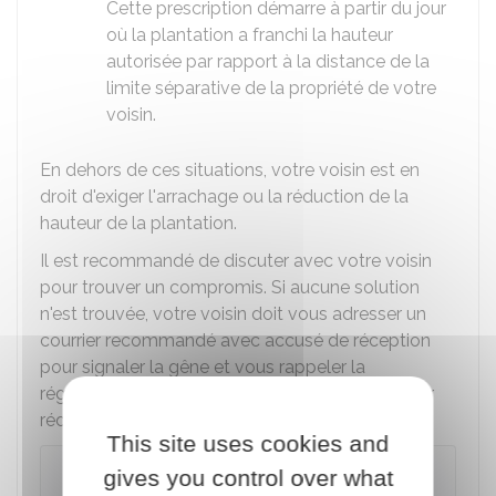
Cette prescription démarre à partir du jour
où la plantation a franchi la hauteur
autorisée par rapport à la distance de la
limite séparative de la propriété de votre
voisin.
En dehors de ces situations, votre voisin est en
droit d'exiger l'arrachage ou la réduction de la
hauteur de la plantation.
Il est recommandé de discuter avec votre voisin
pour trouver un compromis. Si aucune solution
n'est trouvée, votre voisin doit vous adresser un
courrier recommandé avec accusé de réception
pour signaler la gêne et vous rappeler la
réglementation. Un modèle peut être utilisé pour
rédiger ce courrier :
This site uses cookies and
gives you control over what
Demander à son voisin de couper