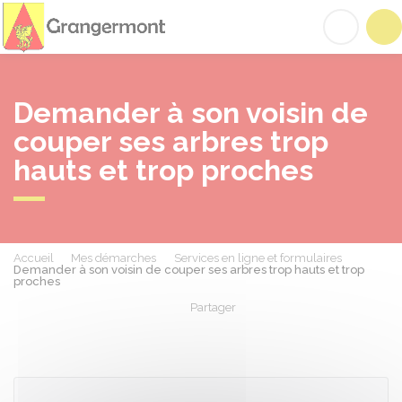
Grangermont
Acc
Demander à son voisin de
couper ses arbres trop
hauts et trop proches
Accueil
Mes démarches
Services en ligne et formulaires
Demander à son voisin de couper ses arbres trop hauts et trop
proches
Partager
Partager sur Facebook
Partager sur X - Twit
Partager sur
Par