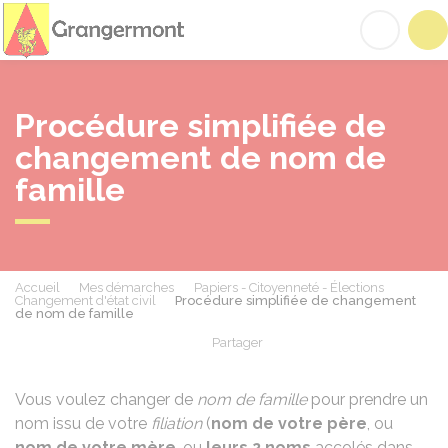
Grangermont
Acc
Procédure simplifiée de
changement de nom de
famille
Accueil
Mes démarches
Papiers - Citoyenneté - Élections
Changement d'état civil
Procédure simplifiée de changement
de nom de famille
Partager
Partager sur Facebook
Partager sur X - Twit
Partager sur
Par
Vous voulez changer de
nom de famille
pour prendre un
nom issu de votre
filiation
(
nom de votre père
, ou
nom de votre mère
, ou
leurs 2 noms
accolés dans