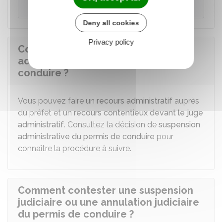
Ministère chargé de l'intérieur
Deny all cookies
Privacy policy
Comment contester une suspension
administrative du permis de
conduire ?
Vous pouvez faire un
recours administratif
auprès
du préfet et un
recours contentieux devant le juge
administratif
. Consultez la décision de
suspension
administrative du permis de conduire
pour
connaître la procédure à suivre.
Comment contester une suspension
judiciaire ou une annulation judiciaire
du permis de conduire ?