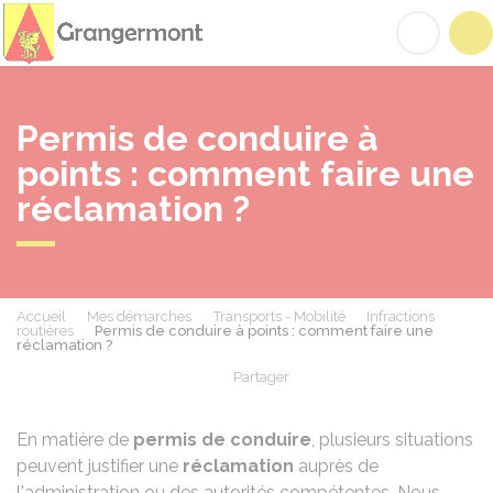
Grangermont
Acc
Permis de conduire à
points : comment faire une
réclamation ?
Accueil
Mes démarches
Transports - Mobilité
Infractions
routières
Permis de conduire à points : comment faire une
réclamation ?
Partager
Partager sur Facebook
Partager sur X - Twit
Partager sur
Par
En matière de
permis de conduire
, plusieurs situations
peuvent justifier une
réclamation
auprès de
l'administration ou des autorités compétentes. Nous