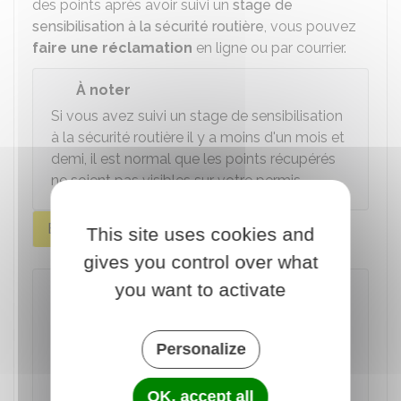
des points après avoir suivi un
stage de
sensibilisation à la sécurité routière
, vous pouvez
faire une réclamation
en ligne ou par courrier.
À noter
Si vous avez suivi un stage de sensibilisation
à la sécurité routière il y a moins d'un mois et
demi, il est normal que les points récupérés
ne soient pas visibles sur votre permis.
En ligne
Par courrier
This site uses cookies and
gives you control over what
you want to activate
Faire un recours en ligne concernant
le permis de conduire
Personalize
Accéder au service en ligne
OK, accept all