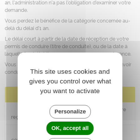
an, l'administration n'a pas l'obligation d'examiner votre
demande.
Vous perdez le bénéfice de la catégorie concernée au-
delà du délai d'1 an.
Le délai court à partir de la date de réception de votre
permis de conduire (titre de conduite), ou de la date à
laquelle il est établi que vous en avez eu connaissance.
Vous devrez de nouveau passer le permis pour pouvoir
This site uses cookies and
conduire un véhicule de cette catégorie.
gives you control over what
you want to activate
Services en ligne et formulaires
Signaler une erreur sur un permis de conduire
Personalize
reçu il y a moins de 6 mois
OK, accept all
Demander en ligne un nouveau permis de
conduire en cas de détérioration