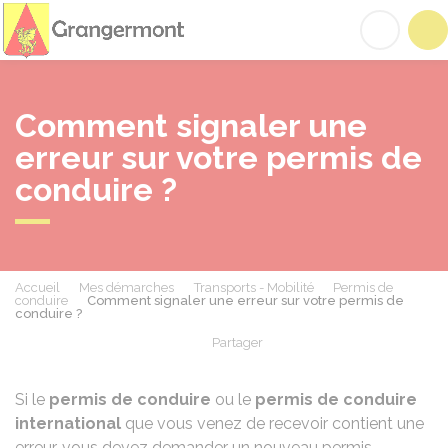
Grangermont
Acc
Comment signaler une
erreur sur votre permis de
conduire ?
Accueil
Mes démarches
Transports - Mobilité
Permis de
conduire
Comment signaler une erreur sur votre permis de
conduire ?
Partager
Partager sur Facebook
Partager sur X - Twit
Partager sur
Par
Si le
permis de conduire
ou le
permis de conduire
international
que vous venez de recevoir contient une
erreur, vous devez demander un nouveau permis.