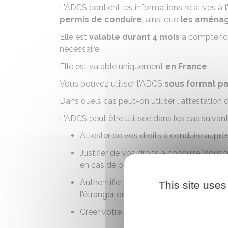
L'ADCS contient les informations relatives à
permis de conduire
, ainsi que
les aménag
Elle est
valable durant 4 mois
à compter de
nécessaire.
Elle est valable uniquement
en France
.
Vous pouvez utiliser l'ADCS
sous format pa
Dans quels cas peut-on utiliser l'attestation
L'ADCS peut être utilisée dans les cas suivant
Attester de vos droits à conduire aupr
Justifier de vos droits à conduire (sousc
en cas de
perte
ou
vol du permis de co
Authentifier vos droits à conduire lors
This site uses
l'étranger ou auprès d'une
Com
Créer votre permis de conduire dématér