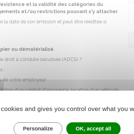
l'existence et la validité des catégories du
ements et/ou restrictions pouvant s'y attacher
.
 la date de son émission et peut être rééditée si
pier ou dématérialisé
.
 de droit à conduire sécurisée (ADCS) ?
s :
ès de votre employeur
ription d'un contrat d'assurance, location d'un véhicule,
nduire
, en cas de
contrôle routier
…)
que vous échangez votre permis de conduire à
 cookies and gives you control over what you w
ialisé sur
l'application France Identité
.
Personalize
OK, accept all