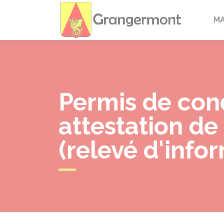
Granger
M
Permis de co
attestation de
(relevé d'infor