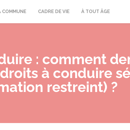
mont
A COMMUNE
CADRE DE VIE
À TOUT ÂGE
nduire : comment d
 droits à conduire s
mation restreint) ?