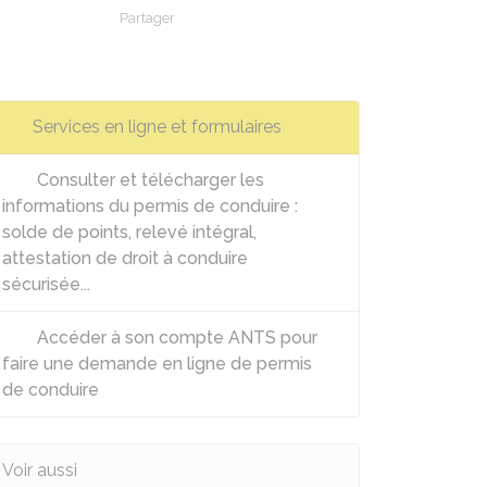
Partager
Partager sur Facebook
Partager sur X - Twitter
Partager sur Linkedin
Partager par em
Services en ligne et formulaires
Consulter et télécharger les
informations du permis de conduire :
solde de points, relevé intégral,
attestation de droit à conduire
sécurisée...
Accéder à son compte ANTS pour
faire une demande en ligne de permis
de conduire
Voir aussi