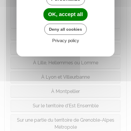
OK, accept all
Direction de l'information légale et administrative
(Dila) - Premier ministre
Deny all cookies
À Paris
Privacy policy
À Bordeaux
À Lille, Hellemmes ou Lomme
À Lyon et Villeurbanne
À Montpellier
Sur le territoire d'Est Ensemble
Sur une partie du territoire de Grenoble-Alpes
Métropole