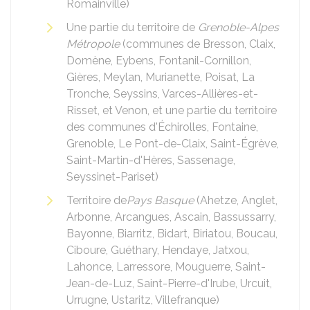
Romainville)
Une partie du territoire de
Grenoble-Alpes
Métropole
(communes de Bresson, Claix,
Domène, Eybens, Fontanil-Cornillon,
Gières, Meylan, Murianette, Poisat, La
Tronche, Seyssins, Varces-Allières-et-
Risset, et Venon, et une partie du territoire
des communes d'Échirolles, Fontaine,
Grenoble, Le Pont-de-Claix, Saint-Égrève,
Saint-Martin-d'Hères, Sassenage,
Seyssinet-Pariset)
Territoire de
Pays Basque
(Ahetze, Anglet,
Arbonne, Arcangues, Ascain, Bassussarry,
Bayonne, Biarritz, Bidart, Biriatou, Boucau,
Ciboure, Guéthary, Hendaye, Jatxou,
Lahonce, Larressore, Mouguerre, Saint-
Jean-de-Luz, Saint-Pierre-d'Irube, Urcuit,
Urrugne, Ustaritz, Villefranque)