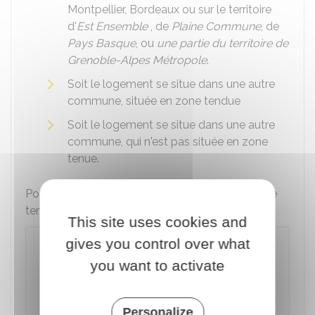
Montpellier, Bordeaux ou sur le territoire
d'
Est Ensemble
, de
Plaine Commune
, de
Pays Basque
, ou
une partie du territoire de
Grenoble-Alpes Métropole
.
Soit le logement se situe dans une autre
commune, située en zone tendue
Soit le logement se situe dans une autre
commune, qui n'est pas située en zone
tenue.
Pour savoir si votre commune est située en zone
tendue, vous pouvez utiliser ce simulateur :
This site uses cookies and
gives you control over what
Savoir si un logement est situé en
zone tendue (préavis du locataire et
you want to activate
encadrement des loyers)
Accéder au Simulateur
Personalize