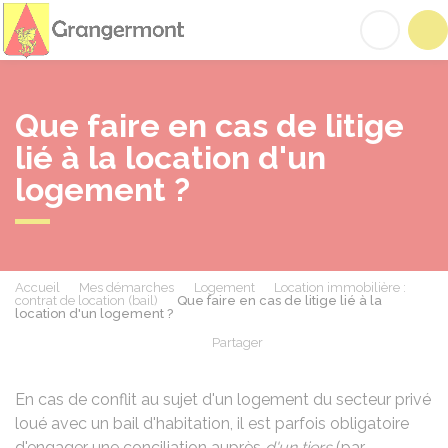
Grangermont
Acc
Que faire en cas de litige
lié à la location d'un
logement ?
Accueil
Mes démarches
Logement
Location immobilière :
contrat de location (bail)
Que faire en cas de litige lié à la
location d'un logement ?
Partager
Partager sur Facebook
Partager sur X - Twit
Partager sur
Par
En cas de conflit au sujet d'un logement du secteur privé
loué avec un bail d'habitation, il est parfois obligatoire
d'engager une conciliation auprès
d'un tiers
(par