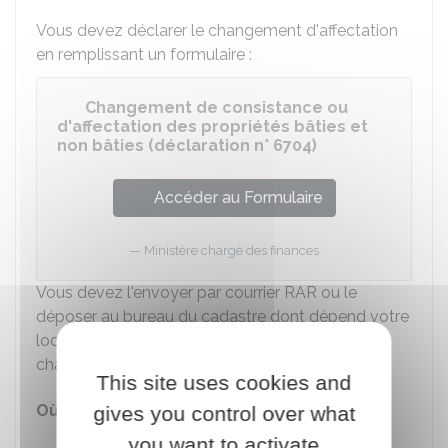
Vous devez déclarer le changement d'affectation
en remplissant un formulaire :
Changement de consistance ou
d'affectation des propriétés bâties et
non bâties (déclaration n° 6704)
Accéder au Formulaire
Ministère chargé des finances
Vous devez l'envoyer par courrier
RAR
ou le
déposer au bureau du cadastre dont dépend votre
local, dans les 90 jours de la réalisation du
changement de destination.
This site uses cookies and
Où s'adresser ?
gives you control over what
Centre des impôts fonciers et
you want to activate