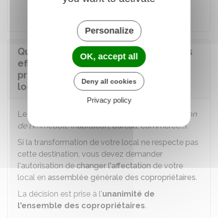
cadastre
Personalize
Quelles démarches supplémentaires
OK, accept all
effectuer pour transformer un local
professionnel ou commercial en
Deny all cookies
logement s'il est en copropriété ?
Privacy policy
Le
règlement de copropriété
définit la
destination
de l'immeuble
(habitation, bureau, commerce...).
Si la transformation de votre local ne respecte pas
cette destination, vous devez demander
l'autorisation de
changer l'affectation
de votre
local en
assemblée générale des copropriétaires
.
La décision est prise à l'
unanimité de
l'ensemble des copropriétaires
.