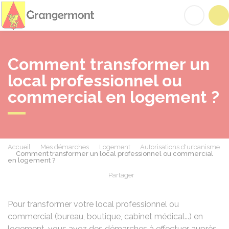
Grangermont
Acc
Comment transformer un
local professionnel ou
commercial en logement ?
Accueil
Mes démarches
Logement
Autorisations d'urbanisme
Comment transformer un local professionnel ou commercial
en logement ?
Partager
Partager sur Facebook
Partager sur X - Twit
Partager sur
Par
Pour transformer votre local professionnel ou
commercial (bureau, boutique, cabinet médical...) en
logement, vous avez des démarches à effectuer auprès