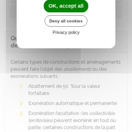
OK, accept all
Projet d'aménagement ou d'installation
Deny all cookies
Privacy policy
Quels abattements et exonérations
de la taxe d'aménagement ?
Certains types de constructions et aménagements
peuvent faire l'objet des
abattements
ou des
exonérations suivants :
Abattement de
50 %
sur la valeur
forfaitaire
Exonération automatique et permanente
Exonération facultative : les
collectivités
territoriales
peuvent exonérer, en tout ou
partie, certaines constructions de la part