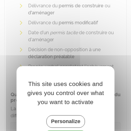
Délivrance du
permis de construire
ou
d'aménager
Délivrance du
permis modificatif
Date d'un
permis tacite
de construire ou
d'aménager
Décision de non-opposition à une
déclaration préalable
Procès-verbal constatant l'achèvement
des constructions réalisées sans
autorisation ou en infraction.
This site uses cookies and
gives you control over what
Quel est le mode de calcul selon la nature du
projet ?
you want to activate
La taxe d'aménagement est calculée
différemment suivant votre projet :
Personalize
Projet de construction