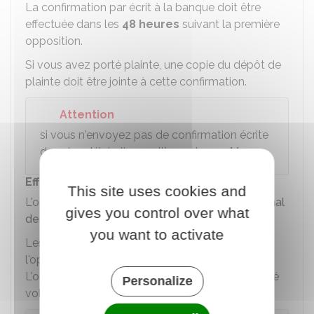
La confirmation par écrit à la banque doit être
effectuée dans les
48 heures
suivant la première
opposition.
Si vous avez porté plainte, une copie du dépôt de
plainte doit être jointe à cette confirmation.
Attention
si vous n'envoyez pas de confirmation écrite
dans les délais, l'opposition est
annulée.
Effets de l'opposition
This site uses cookies and
L'opposition est enregistrée dans le
fichier national
gives you control over what
des chèques irréguliers (FNCI)
.
you want to activate
Les conséquences seront différentes selon que
l'opposition sur le chèque est justifiée ou non.
L'opposition est injustifiée si le chèque n'a pas été
Personalize
volé ou utilisé frauduleusement.