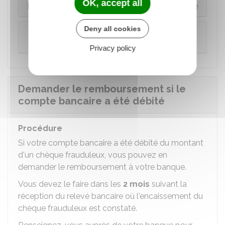
OK, accept all
La banque estime que l'opposition est justifiée
Deny all cookies
La banque estime que l'opposition est
injustifiée
Privacy policy
Demander le remboursement si le
compte bancaire a été débité
Procédure
Si votre compte bancaire a été débité du montant
d'un chèque frauduleux, vous pouvez en
demander le remboursement à votre banque.
Vous devez le faire dans les
2 mois
suivant la
réception du relevé bancaire où l'encaissement du
chèque frauduleux est constaté.