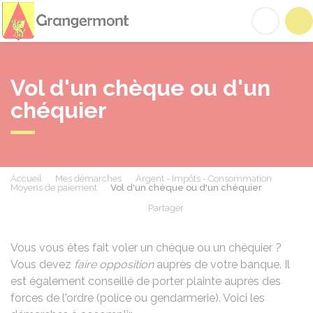
Grangermont
Acc
Vol d'un chèque ou d'un
chéquier
Accueil
Mes démarches
Argent - Impôts - Consommation
Moyens de paiement
Vol d'un chèque ou d'un chéquier
Partager
Partager sur Facebook
Partager sur X - Twit
Partager sur
Par
Vous vous êtes fait voler un chèque ou un chéquier ?
Vous devez
faire opposition
auprès de votre banque. Il
est également conseillé de porter plainte auprès des
forces de l'ordre (police ou gendarmerie). Voici les