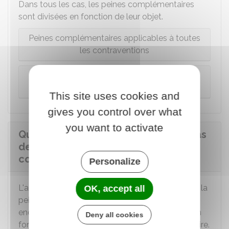
Dans tous les cas, les peines complémentaires
sont divisées en fonction de leur objet.
Peines complémentaires applicables à toutes
les contraventions
Peines complémentaires applicables à la
contravention de 5e classe
This site uses cookies and
gives you control over what
you want to activate
Quelles sanctions s'appliquent en cas
de non-respect d'une peine
complémentaire ?
Personalize
L'auteur de la contravention qui ne respecte pas la
OK, accept all
peine complémentaire prononcée contre lui
encourt de nouvelles sanctions. Elles diffèrent en
Deny all cookies
fonction du rôle que joue la peine complémentaire.