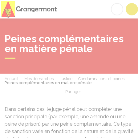
Grangermont
Acc
Peines complémentaires
en matière pénale
Accueil
Mes démarches
Justice
Condamnations et peines
Peines complémentaires en matière pénale
Partager
Partager sur Facebook
Partager sur X - Twit
Partager sur
Par
Dans certains cas, le juge pénal peut compléter une
sanction principale (par exemple, une amende ou une
peine de prison) par une peine complémentaire. Ce type
de sanction varie en fonction de la nature et de la gravité