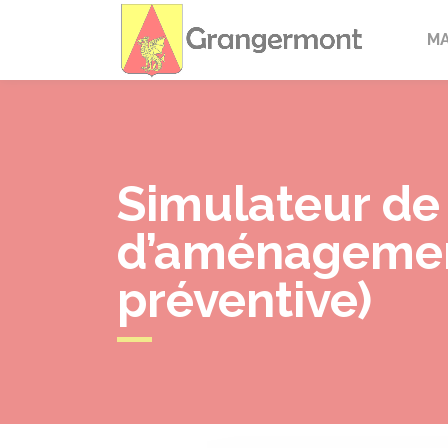
Granger
M
Simulateur de
d’aménagement
préventive)