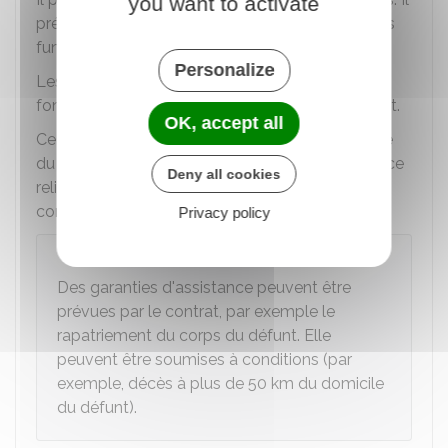
you want to activate
précise les conditions des obsèques (prestations
funéraires par exemple) et leur coût.
Personalize
Les prestations doivent être personnalisées en
fonction des volontés du souscripteur du contrat.
OK, accept all
Ce type de contrat peut aussi soulager la famille
du défunt de certaines démarches et frais (service
Deny all cookies
religieux, annonce dans la presse, achat d'une
concession, etc.), selon le contenu du contrat.
Privacy policy
À savoir
Des garanties d'assistance peuvent être
prévues par le contrat, par exemple le
rapatriement du corps du défunt. Elle
peuvent être soumises à conditions (par
exemple, décès à plus de 50 km du domicile
du défunt).