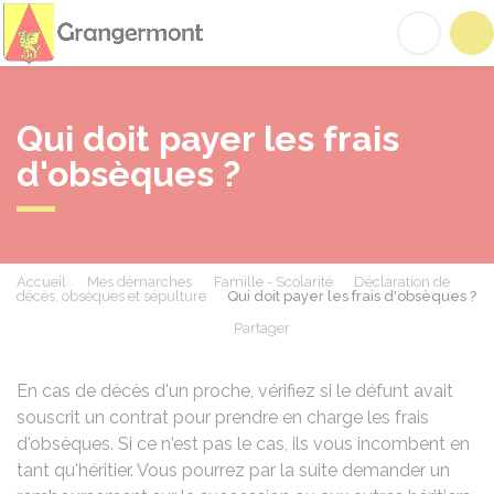
Grangermont
Acc
Qui doit payer les frais
d'obsèques ?
Accueil
Mes démarches
Famille - Scolarité
Déclaration de
décès, obsèques et sépulture
Qui doit payer les frais d'obsèques ?
Partager
Partager sur Facebook
Partager sur X - Twit
Partager sur
Par
En cas de décès d'un proche, vérifiez si le défunt avait
souscrit un contrat pour prendre en charge les frais
d'obsèques. Si ce n'est pas le cas, ils vous incombent en
tant qu'héritier. Vous pourrez par la suite demander un