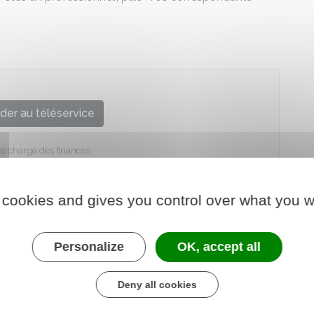
der au téléservice
re chargé des finances
 cookies and gives you control over what you w
Personalize
OK, accept all
Deny all cookies