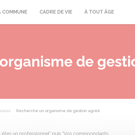
mont
A COMMUNE
CADRE DE VIE
À TOUT ÂGE
organisme de gesti
laires
Recherche un organisme de gestion agréé
êtes un professionnel", puis "Vos correspondants