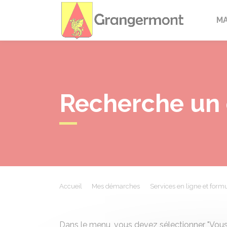
Granger
M
Recherche un 
Accueil
Mes démarches
Services en ligne et formu
Dans le menu, vous devez sélectionner "Vous 