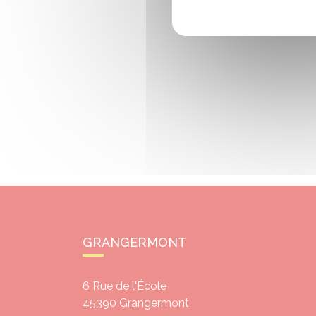
GRANGERMONT
6 Rue de l'École
45390
Grangermont