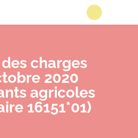
Accéder au form
r des charges
ctobre 2020
ants agricoles
ire 16151*01)