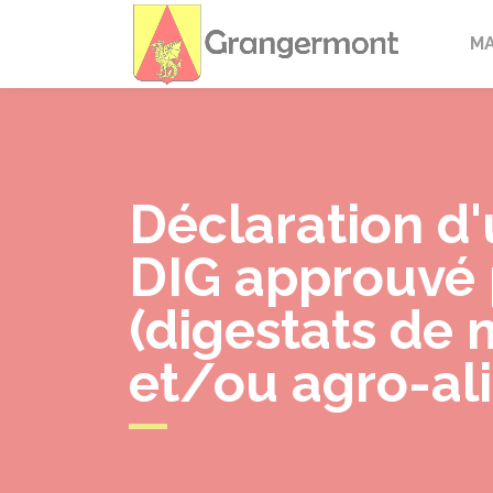
Granger
M
Déclaration d'
DIG approuvé p
(digestats de 
et/ou agro-ali