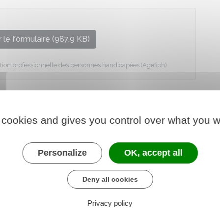
 le formulaire (987.9 KB)
rtion professionnelle des personnes handicapées (Agefiph)
 cookies and gives you control over what you w
Personalize
OK, accept all
Deny all cookies
Privacy policy