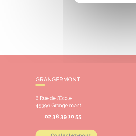
GRANGERMONT
6 Rue de l'École
45390
Grangermont
02 38 39 10 55
Contactez-nous