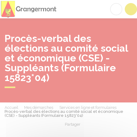
Grangermont
Acc
Procès-verbal des
élections au comité social
et économique (CSE) -
Suppléants (Formulaire
15823*04)
Accueil
Mes démarches
Services en ligne et formulaires
Procès-verbal des élections au comité social et économique
(CSE) - Suppléants (Formulaire 15823*04)
Partager
Partager sur Facebook
Partager sur X - Twit
Partager sur
Par