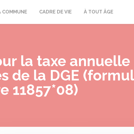
mont
A COMMUNE
CADRE DE VIE
À TOUT ÂGE
ur la taxe annuelle 
s de la DGE (formul
re 11857*08)