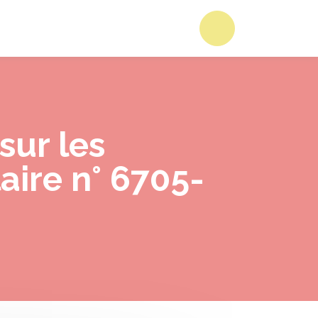
Accéder au form
sur les
aire n° 6705-