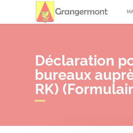
Granger
M
Déclaration po
bureaux auprè
RK) (Formulai