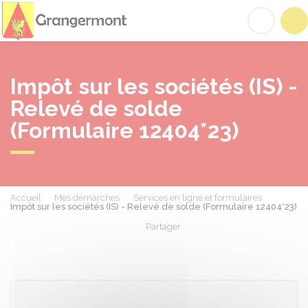
Grangermont
Acc
Impôt sur les sociétés (IS) -
Relevé de solde
(Formulaire 12404*23)
Accueil
Mes démarches
Services en ligne et formulaires
Impôt sur les sociétés (IS) - Relevé de solde (Formulaire 12404*23)
Partager
Partager sur Facebook
Partager sur X - Twit
Partager sur
Par