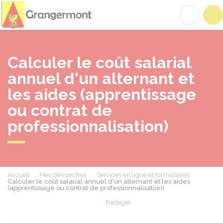
Grangermont
Acc
Calculer le coût salarial
annuel d'un alternant et
les aides (apprentissage
ou contrat de
professionnalisation)
Accueil
Mes démarches
Services en ligne et formulaires
Calculer le coût salarial annuel d'un alternant et les aides
(apprentissage ou contrat de professionnalisation)
Partager
Partager sur Facebook
Partager sur X - Twit
Partager sur
Par