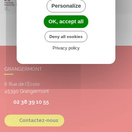
Personalize
OK, accept all
Deny all cookies
Privacy policy
GRANGERMONT
6 Rue de l'École
45390
Grangermont
02 38 39 10 55
Contactez-nous