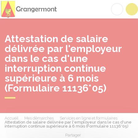
Grangermont
Acc
Attestation de salaire
délivrée par l'employeur
dans le cas d'une
interruption continue
supérieure à 6 mois
(Formulaire 11136*05)
Accueil
Mes démarches
Services en ligne et formulaires
Attestation de salaire délivrée par l'employeur dans le cas d'une
interruption continue supérieure à 6 mois (Formulaire 11136*05)
Partager