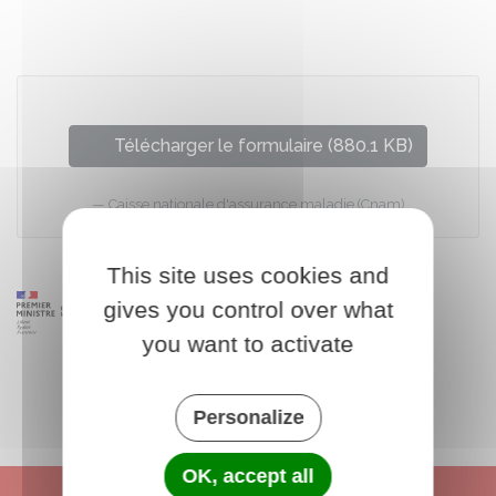
Partager sur Facebook
Partager sur X - Twit
Partager sur
Par
Télécharger le formulaire (880.1 KB)
Caisse nationale d'assurance maladie (Cnam)
This site uses cookies and
gives you control over what
you want to activate
Personalize
OK, accept all