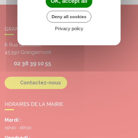
OK, accept all
Deny all cookies
Privacy policy
GRANGERMONT
6 Rue de l'École
45390
Grangermont
02 38 39 10 55
Contactez-nous
HORAIRES DE LA MAIRIE
Mardi :
15h30 - 18h30
Vendredi :