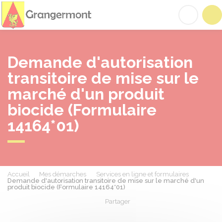
Grangermont
Acc
Demande d'autorisation
transitoire de mise sur le
marché d'un produit
biocide (Formulaire
14164*01)
Accueil
Mes démarches
Services en ligne et formulaires
Demande d'autorisation transitoire de mise sur le marché d'un
produit biocide (Formulaire 14164*01)
Partager
Partager sur Facebook
Partager sur X - Twit
Partager sur
Par