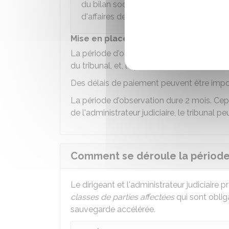
du bilan social et économique). Elle dé
d'affaires de l'entreprise.
Mise en place d'une période d'observ
La période d'observation a pour objectif d
du tribunal, et, le plus souvent, avec l'aide
Des délais de paiement peuvent être impo
La période d'observation dure 2 mois. Cepe
de l'administrateur judiciaire, le tribunal p
Comment se déroule la période 
Le dirigeant et l'administrateur judiciaire
classes de parties affectées
qui sont oblig
sauvegarde accélérée.