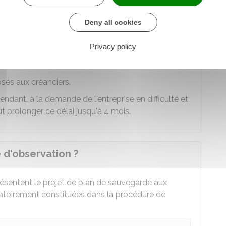
pend du nombre de salariés et du chiffre
Deny all cookies
ation
Privacy policy
'aboutir à un plan de sauvegarde, sous le contrôle
 d'un
administrateur judiciaire
.
sés aux créanciers.
ndant, à la demande de l'entreprise en difficulté et
eut prolonger ce délai jusqu'à 4 mois.
d'observation ?
 présentent le projet de plan de sauvegarde aux
atoirement constituées dans la procédure de