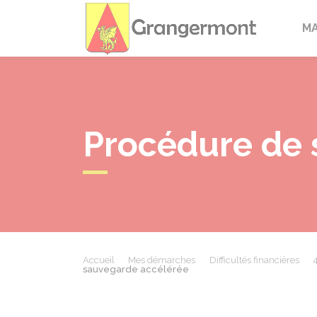
Granger
M
Procédure de 
Accueil
Mes démarches
Difficultés financières
4
sauvegarde accélérée