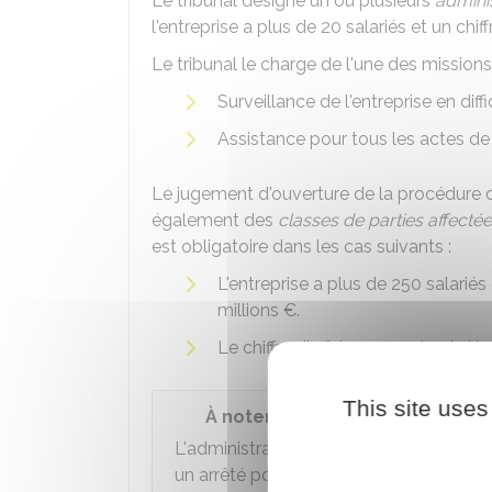
Le tribunal désigne un ou plusieurs
adminis
l'entreprise a plus de 20 salariés et un chif
Le tribunal le charge de l'une des missions
Surveillance de l'entreprise en dif
Assistance pour tous les actes de 
Le jugement d'ouverture de la procédure 
également des
classes de parties affecté
est obligatoire dans les cas suivants :
L'entreprise a plus de 250 salariés
millions €
.
Le chiffre d'affaires annuel net d
This site uses
À noter
L'administrateur judiciaire est rémunéré 
un arrêté pour chacune de ses missions