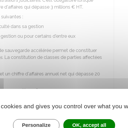
trateurs judiciaires
. C'est obligatoire lorsque
fre d'affaires qui dépasse
3 millions €
HT
.
 suivantes :
ficulté dans sa gestion
gestion ou pour certains d'entre eux
de sauvegarde accélérée permet de constituer
es
. La constitution de classes de parties affectées
 et un chiffre d'affaires annuel net qui dépasse
20
épasse
40 millions €
.
 cookies and gives you control over what you w
par l'entreprise. Cette rémunération est fixée par
 (par exemple, mission d'assistance, élaboration
Personalize
OK, accept all