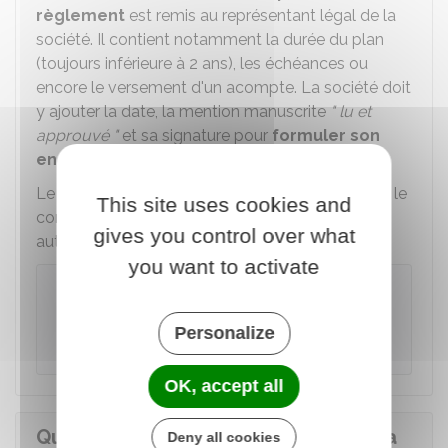
règlement
est remis au représentant légal de la
société. Il contient notamment la durée du plan
(toujours inférieure à 2 ans), les échéances ou
encore le versement d'un acompte. La société doit
y ajouter la date, la mention manuscrite
" lu et
approuvé "
et sa signature pour
formuler son
engagement
au plan proposé.
Le formulaire doit ensuite être
contresigné
par le
This site uses cookies and
comptable public ou un agent placé sous son
gives you control over what
autorité.
you want to activate
À savoir
Le plan de règlement peut prévoir la
Personalize
possibilité d'être
renégocié
.
OK, accept all
Quelles sont les conséquences de la
Deny all cookies