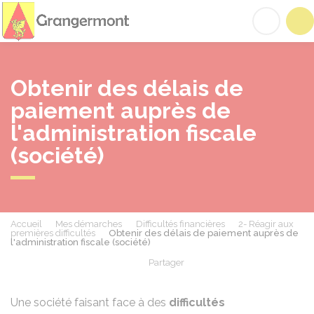
Grangermont
Acc
Obtenir des délais de
paiement auprès de
l'administration fiscale
(société)
Accueil
Mes démarches
Difficultés financières
2- Réagir aux
premières difficultés
Obtenir des délais de paiement auprès de
l'administration fiscale (société)
Partager
Partager sur Facebook
Partager sur X - Twit
Partager sur
Par
Une société faisant face à des
difficultés