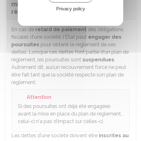
mise en place d'un plan de
Privacy policy
règlement ?
En cas de
retard de paiement
des obligations
fiscales d'une société, l'État peut
engager des
poursuites
pour obtenir le règlement de ses
dettes. Lorsque ces dettes font partie d'un plan de
règlement, les poursuites sont
suspendues
.
Autrement dit, aucun recouvrement forcé ne peut
être fait tant que la société respecte son plan de
règlement.
Attention
Si des poursuites ont déjà été engagées
avant la mise en place du plan de règlement,
celui-ci n'a pas d'impact sur celles-ci.
Les dettes d'une société doivent être
inscrites au