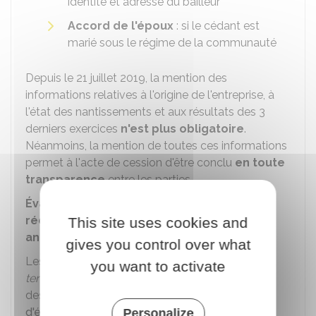
identité et adresse du bailleur
Accord de l'époux
: si le cédant est
marié sous le régime de la communauté
Depuis le 21 juillet 2019, la mention des
informations relatives à l'origine de l'entreprise, à
l'état des nantissements et aux résultats des 3
derniers exercices
n'est plus obligatoire
.
Néanmoins, la mention de toutes ces informations
permet à l'acte de cession d'être conclu
en toute
transparence
entre les parties.
Évaluation du respect de l'obligation de
réduction des consommations d'énergie,
This site uses cookies and
annexée à l'acte de cession
gives you control over what
Les bâtiments ou parties de bâtiments
à usage
you want to activate
tertiaire
d'
au moins 1 000 m²
doivent atteindre
des
objectifs de réduction de consommation
d'énergie
d'ici 2030, 2040 et 2050.
Personalize