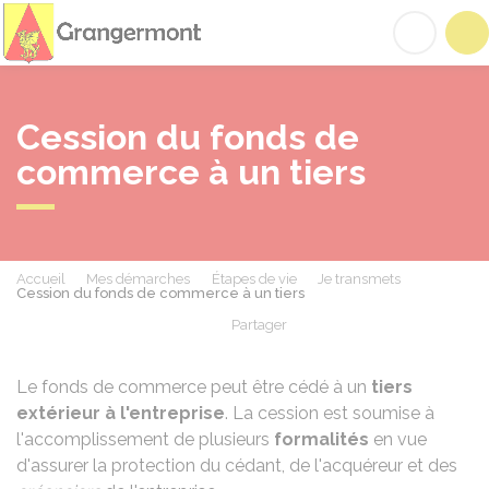
Grangermont
Acc
Cession du fonds de
commerce à un tiers
Accueil
Mes démarches
Étapes de vie
Je transmets
Cession du fonds de commerce à un tiers
Partager
Partager sur Facebook
Partager sur X - Twit
Partager sur
Par
Le fonds de commerce peut être cédé à un
tiers
extérieur à l'entreprise
. La cession est soumise à
l'accomplissement de plusieurs
formalités
en vue
d'assurer la protection du cédant, de l'acquéreur et des