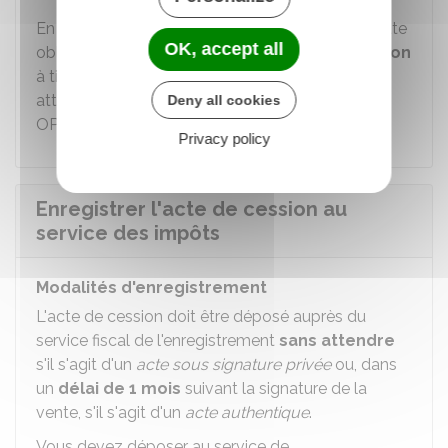
En cas de cession, l'évaluation du respect de cette
OK, accept all
obligation doit être
annexée à l'acte de cession
à titre d'information, sur la base de la dernière
attestation numérique annuelle générée par
Deny all cookies
OPERAT.
Privacy policy
Enregistrer l'acte de cession au
service des impôts
Modalités d'enregistrement
L'acte de cession doit être déposé auprès du
service fiscal de l'enregistrement
sans attendre
s'il s'agit d'un
acte sous signature privée
ou, dans
un
délai de 1 mois
suivant la signature de la
vente, s'il s'agit d'un
acte authentique
.
Vous devez déposer au service de