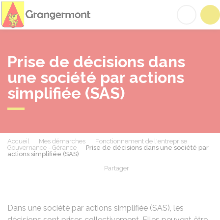
Grangermont
Acc
Prise de décisions dans
une société par actions
simplifiée (SAS)
Accueil
Mes démarches
Fonctionnement de l'entreprise
Gouvernance - Gérance
Prise de décisions dans une société par
actions simplifiée (SAS)
Partager
Partager sur Facebook
Partager sur X - Twit
Partager sur
Par
Dans une société par actions simplifiée (
SAS
), les
décisions sont prises collectivement. Elles peuvent être