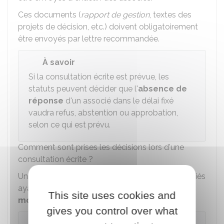
Ces documents (
rapport de gestion
, textes des
projets de décision, etc.) doivent obligatoirement
être envoyés par lettre recommandée.
À savoir
Si la consultation écrite est prévue, les
statuts peuvent décider que l'
absence de
réponse
d'un associé dans le délai fixé
vaudra refus, abstention ou approbation,
selon ce qui est prévu.
Comment sont prises les décisions lors d'une
consultation écrite ?
Une décision est adoptée dès lors que les associés
ayant pris part au vote représentent
plus de la
This site uses cookies and
moitié des actions
.
gives you control over what
Exemple